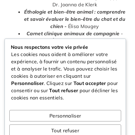
Dr. Joanna de Klerk
Éthologie et bien-être animal : comprendre
et savoir évaluer le bien-être du chat et du
chien
-
Élisa Mougey
Carnet clinique animaux de compagnie
-
Collectif (Éditions du Point Vétérinaire)
Nous respectons votre vie privée
The Ultimate Guide for Cat Owners
- Dr
Les cookies nous aident à améliorer votre
Marlena Lopez
expérience, à fournir un contenu personnalisé
•
The Ultimate Pet Health Guide:
et à analyser le trafic. Vous pouvez choisir les
Breakthrough Nutrition and Integrative
cookies à autoriser en cliquant sur
Care for Dogs and Cats
- Dr Gary Richter
Personnaliser
. Cliquez sur
Tout accepter
pour
Le chien et son comportement
-
Collectif
consentir ou sur
Tout refuser
pour décliner les
(spécialistes en comportement)
cookies non essentiels.
Personnaliser
Ressources utiles
Tout refuser