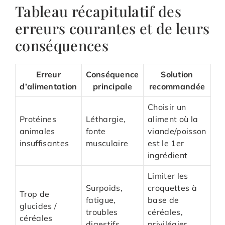
Tableau récapitulatif des
erreurs courantes et de leurs
conséquences
Erreur
Conséquence
Solution
d’alimentation
principale
recommandée
Choisir un
Protéines
Léthargie,
aliment où la
animales
fonte
viande/poisson
insuffisantes
musculaire
est le 1er
ingrédient
Limiter les
Surpoids,
croquettes à
Trop de
fatigue,
base de
glucides /
troubles
céréales,
céréales
digestifs
privilégier