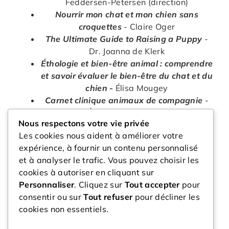
Feddersen-Petersen (direction)
Nourrir mon chat et mon chien sans
croquettes
- Claire Oger
The Ultimate Guide to Raising a Puppy
-
Dr. Joanna de Klerk
Éthologie et bien-être animal : comprendre
et savoir évaluer le bien-être du chat et du
chien
-
Élisa Mougey
Carnet clinique animaux de compagnie
-
Collectif (Éditions du Point Vétérinaire)
Nous respectons votre vie privée
The Ultimate Guide for Cat Owners
- Dr
Les cookies nous aident à améliorer votre
Marlena Lopez
expérience, à fournir un contenu personnalisé
•
The Ultimate Pet Health Guide:
et à analyser le trafic. Vous pouvez choisir les
Breakthrough Nutrition and Integrative
cookies à autoriser en cliquant sur
Care for Dogs and Cats
- Dr Gary Richter
Personnaliser
. Cliquez sur
Tout accepter
pour
Le chien et son comportement
-
Collectif
consentir ou sur
Tout refuser
pour décliner les
(spécialistes en comportement)
cookies non essentiels.